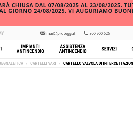
À CHIUSA DAL 07/08/2025 AL 23/08/2025. TU
DAL GIORNO 24/08/2025. VI AUGURIAMO BUON
MY
mail@proteggi.it
800 900 626
IMPIANTI
ASSISTENZA
I
SERVIZI
ANTINCENDIO
ANTINCENDIO
SEGNALETICA
/
CARTELLI VARI
/
CARTELLO VALVOLA DI INTERCETTAZIO