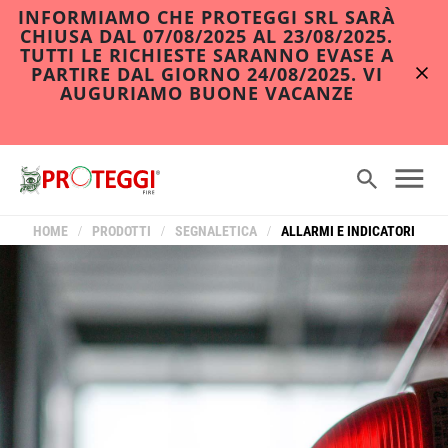
INFORMIAMO CHE PROTEGGI SRL SARÀ
CHIUSA DAL 07/08/2025 AL 23/08/2025.
TUTTI LE RICHIESTE SARANNO EVASE A
PARTIRE DAL GIORNO 24/08/2025. VI
AUGURIAMO BUONE VACANZE
HOME
/
PRODOTTI
/
SEGNALETICA
/
ALLARMI E INDICATORI