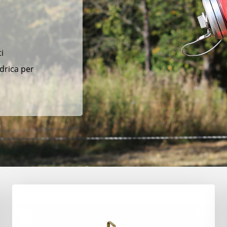
i
drica per