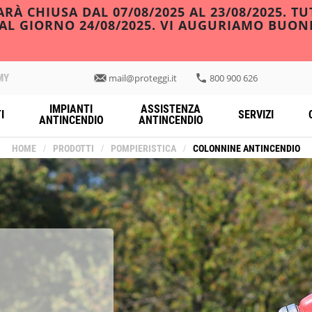
À CHIUSA DAL 07/08/2025 AL 23/08/2025. TU
DAL GIORNO 24/08/2025. VI AUGURIAMO BUON
MY
mail@proteggi.it
800 900 626
IMPIANTI
ASSISTENZA
I
SERVIZI
ANTINCENDIO
ANTINCENDIO
HOME
/
PRODOTTI
/
POMPIERISTICA
/
COLONNINE ANTINCENDIO