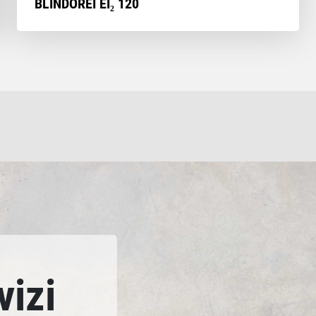
BLINDOREI EI₂ 120
vizi