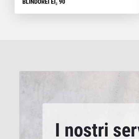
BLINDOREI EI₂ 90
I nostri ser