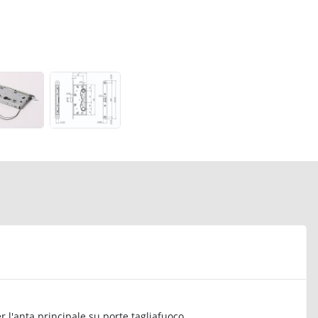
er l'anta principale su porte tagliafuoco