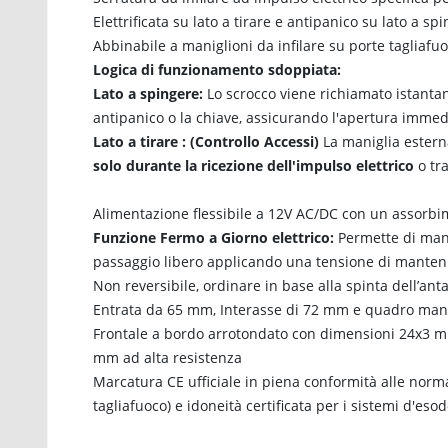
Elettrificata su lato a tirare e antipanico su lato a sp
Abbinabile a maniglioni da infilare su porte tagliafu
Logica di funzionamento sdoppiata:
Lato a spingere:
Lo scrocco viene richiamato istanta
antipanico o la chiave, assicurando l'apertura immed
Lato a tirare : (Controllo Accessi)
La maniglia esterna
solo durante la ricezione dell'impulso elettrico
o tra
Alimentazione flessibile a 12V AC/DC con un assorbi
Funzione Fermo a Giorno elettrico:
Permette di man
passaggio libero applicando una tensione di manten
Non reversibile, ordinare in base alla spinta dell’ant
Entrata da 65 mm, Interasse di 72 mm e quadro man
Frontale a bordo arrotondato con dimensioni 24x3 mm 
mm ad alta resistenza
Marcatura CE ufficiale in piena conformità alle nor
tagliafuoco) e idoneità certificata per i sistemi d'eso