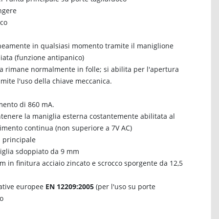
ingere
oco
neamente in qualsiasi momento tramite il maniglione
iata (funzione antipanico)
 rimane normalmente in folle; si abilita per l'apertura
mite l'uso della chiave meccanica.
mento di 860 mA.
tenere la maniglia esterna costantemente abilitata al
imento continua (non superiore a 7V AC)
a principale
iglia sdoppiato da 9 mm
in finitura acciaio zincato e scrocco sporgente da 12,5
mative europee
EN 12209:2005
(per l'uso su porte
do