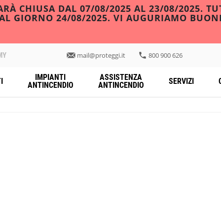
À CHIUSA DAL 07/08/2025 AL 23/08/2025. TU
DAL GIORNO 24/08/2025. VI AUGURIAMO BUON
MY
mail@proteggi.it
800 900 626
IMPIANTI
ASSISTENZA
I
SERVIZI
ANTINCENDIO
ANTINCENDIO