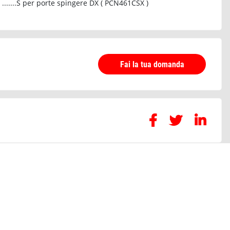
......S per porte spingere DX ( PCN461CSX )
Fai la tua domanda