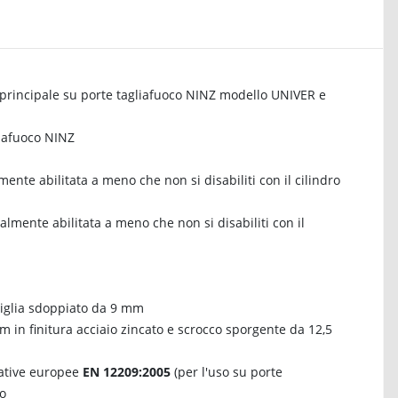
a principale su porte tagliafuoco NINZ modello UNIVER e
liafuoco NINZ
te abilitata a meno che non si disabiliti con il cilindro
mente abilitata a meno che non si disabiliti con il
iglia sdoppiato da 9 mm
in finitura acciaio zincato e scrocco sporgente da 12,5
mative europee
EN 12209:2005
(per l'uso su porte
do