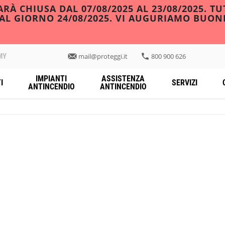
À CHIUSA DAL 07/08/2025 AL 23/08/2025. TU
DAL GIORNO 24/08/2025. VI AUGURIAMO BUON
MY
mail@proteggi.it
800 900 626
IMPIANTI
ASSISTENZA
I
SERVIZI
ANTINCENDIO
ANTINCENDIO