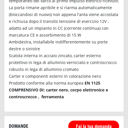
temporaneo del varco al primo impulso elettrico ricevuto.
La porta rimane apribile e si riarma automaticamente
(bloccandosi di nuovo) non appena l'anta viene accostata
e richiusa dopo il transito tensione di esercizio 12V ,
adatto ad un impianto in CC (corrente continua) con
marcatura CE e assorbimento di 15 W
Ambidestra, installabile indifferentemente su porte
destre o sinistre
Scatola interna in acciaio zincato, carter esterno
protettivo in lega di alluminio verniciato e controscrocco
robusto in lega di alluminio cromato
Carter e componenti esterni in colorazione nero
Prodotto conforme alla norma europea
EN 1125
COMPRENSIVO DI: carter nero, corpo elettronico e
controscrocco , ferramenta
DOMANDE
Fai la tua domanda