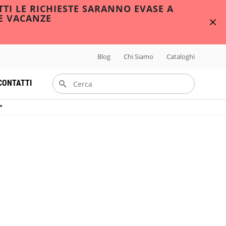
TTI LE RICHIESTE SARANNO EVASE A
E VACANZE
Blog
Chi Siamo
Cataloghi
CONTATTI
™