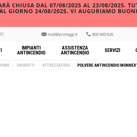
À CHIUSA DAL 07/08/2025 AL 23/08/2025. TU
DAL GIORNO 24/08/2025. VI AUGURIAMO BUON
MY
mail@proteggi.it
800 900 626
IMPIANTI
ASSISTENZA
I
SERVIZI
ANTINCENDIO
ANTINCENDIO
HOME
/
PRODOTTI
/
ATTREZZATURA
/
POLVERE ANTINCENDIO MONNEX