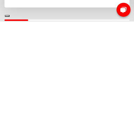
NEWSLETTER
Iscriviti e rimani sempre aggiornato sui nostri
prodotti
Iscriviti