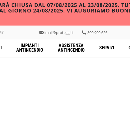
À CHIUSA DAL 07/08/2025 AL 23/08/2025. TU
DAL GIORNO 24/08/2025. VI AUGURIAMO BUON
MY
mail@proteggi.it
800 900 626
IMPIANTI
ASSISTENZA
I
SERVIZI
ANTINCENDIO
ANTINCENDIO