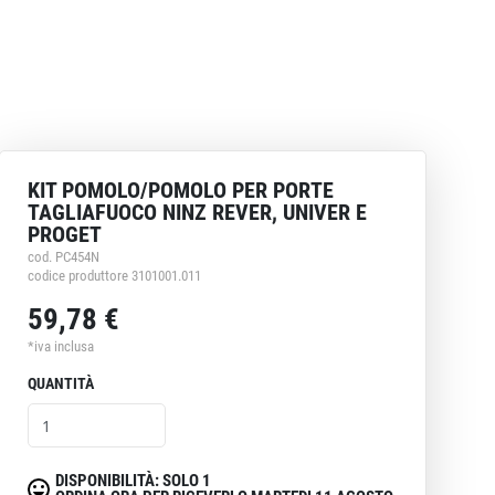
KIT POMOLO/POMOLO PER PORTE
TAGLIAFUOCO NINZ REVER, UNIVER E
PROGET
cod. PC454N
codice produttore 3101001.011
59,78 €
*iva inclusa
QUANTITÀ
DISPONIBILITÀ: SOLO 1