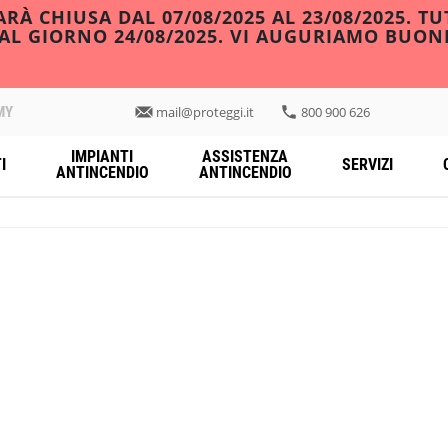
À CHIUSA DAL 07/08/2025 AL 23/08/2025. TU
DAL GIORNO 24/08/2025. VI AUGURIAMO BUON
MY
mail@proteggi.it
800 900 626
IMPIANTI
ASSISTENZA
I
SERVIZI
ANTINCENDIO
ANTINCENDIO