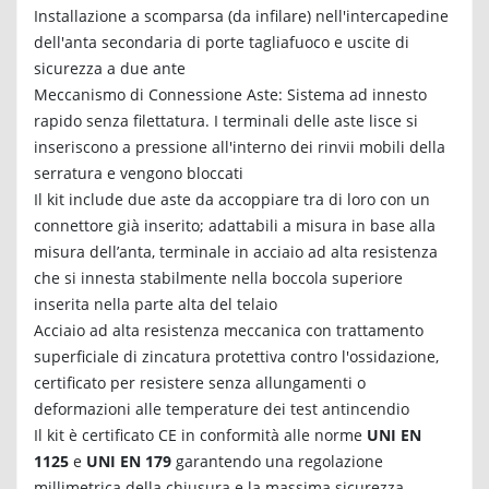
Installazione a scomparsa (da infilare) nell'intercapedine
dell'anta secondaria di porte tagliafuoco e uscite di
sicurezza a due ante
Meccanismo di Connessione Aste: Sistema ad innesto
rapido senza filettatura. I terminali delle aste lisce si
inseriscono a pressione all'interno dei rinvii mobili della
serratura e vengono bloccati
Il kit include due aste da accoppiare tra di loro con un
connettore già inserito; adattabili a misura in base alla
misura dell’anta, terminale in acciaio ad alta resistenza
che si innesta stabilmente nella boccola superiore
inserita nella parte alta del telaio
Acciaio ad alta resistenza meccanica con trattamento
superficiale di zincatura protettiva contro l'ossidazione,
certificato per resistere senza allungamenti o
deformazioni alle temperature dei test antincendio
Il kit è certificato CE in conformità alle norme
UNI EN
1125
e
UNI EN 179
garantendo una regolazione
millimetrica della chiusura e la massima sicurezza