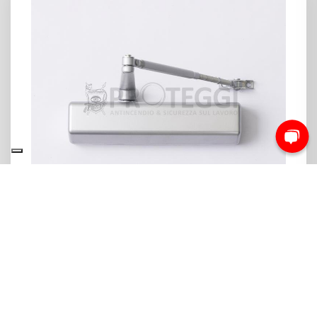
IN ARRIVO
CHIUDIPORTA RYOBI D 3550 A COMPASSO
ARGENTO PER PORTE TAGLIAFUOCO
A partire da 306,22 €