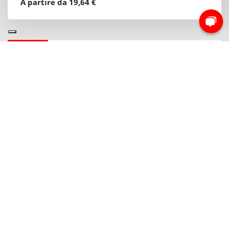
A partire da 19,64 €
NEWSLETTER
Iscriviti e rimani sempre aggiornato sui nostri
prodotti
Iscriviti